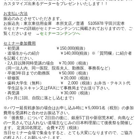
カスタマイズ出来るデーターをプレゼントいたします！！
お支払い方法
振込のみとさせていただきます。
お振込先：東京東信用金庫 本所支店／普通 5105978 宇田川宏孝
※セミナーの詳細がセミナーコンテンツに掲載されておりますので、ご
覧くださいませ →
セミナーコンテンツへ
セミナー参加費用
・初受講 ￥150,000(税抜）
・道場生からの紹介 ￥140,000(税抜）※「質問欄」に紹介者
を記載ください。
・2人目以降同時受講の場合 ￥70,000（税抜）
（同一法人内、同一医院、院長夫人、勤務医、事務長など）
・卒後3年目までの勤務医 ￥50,000（税抜）
・研修医 ￥20,000（税抜）
・歯科大学生（無料） ￥ 2,000（税抜）お弁当・テキスト代
学生証をスキャン又はFAXにて事務局までお送り下さい。
・再受講 ￥30,000（税抜）
（3ヶ月に1回、自院に落とし込むまで）
※パワー延長戦参加の場合はお申し込み時に￥5,000/1名（税別）の参加
費用を受講料と合わせお振込下さい。
※「後夜祭」について 2日目の後に、銀座5丁目や新宿荒木町、向島など
の一見さんでは入れない道場主なじみの日本料理屋にて後夜祭を開催し
ます。 定員10名限定。 会費￥2万（税抜）
当日セミナー会場で集金をすると、とても大変になりますので、ご協力
の程よろしくお願いいたします。