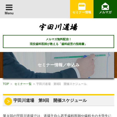
セミナー情報
メルマガ
Menu
メルマガ無料配信！
現役歯科医師が教える「歯科経営の指南書」
セミナー情報／申込み
TOP
>
セミナー一覧
> 宇田川道場 第9回 開催スケジュール
宇田川道場 第9回 開催スケジュール
第９回の宇田川道場では、道場主自ら若手歯科医師や歯科大の大学生に