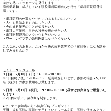
向けて熱いメッセージを発信します。
歯科業界初、成功している現役歯科医師自らが行う「歯科医院経営道
場」です。
・歯科医師の仕事をやりがいのあるものにしたい人
・人生を意味あるものにしたい人
・今の歯科業界のことが知りたい人
・歯科大卒業後、自分の将来を輝かせたい人
・歯科医院運営のノウハウを学びたい人
・ワーキングプアの歯科医師になりたくない人
こんな思いのある人、これから先の歯科業界での「羅針盤」になる話を
してみませんか？
セミナースケジュール
１日目：2月10日（日）14：00～18：00
※1日目終了後、19:00～パワー延長戦を行います。参加の場合￥5,000/1
名（税別）の参加費用を頂戴します。
２日目：2月11日（祝日） 9：00～16：00（昼食はお弁当をご用意いた
します）
※2日目の後に、後夜祭を開催します。
●セミナー参加者の方へ特典CDをプレゼント！！
宇田川歯科医院の実際に使用しているツールを即、医院で使えるように