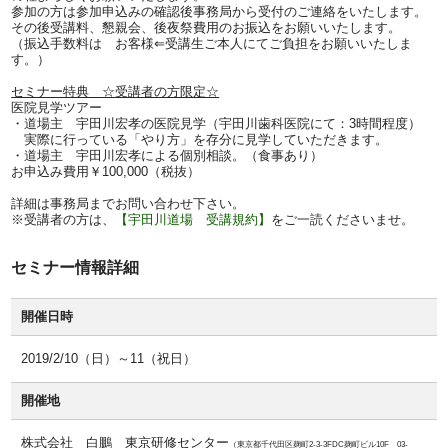
参加の方は参加申込みの確認後事務局から受付のご連絡をいたします。
その後受講料、懇親会、後夜祭費用のお振込をお願いいたします。
（振込手数料は お客様⇐受講生ご本人にてご負担をお願いいたしま
す。）
セミナー特典 ☆受講者の方限定☆
医院見学ツアー
・道場主 宇田川宏孝の医院見学（宇田川歯科医院にて：3時間程度）
実際に行っている「やり方」を存分に見学していただきます。
・道場主 宇田川宏孝による個別相談。（食事あり）
お申込み費用￥100,000（税抜）
詳細は事務局までお問い合わせ下さい。
※受講者の方は、
【宇田川道場 受講規約】
をご一読くださいませ。
セミナー情報詳細
開催日時
2019/2/10（日）～11（祝日）
開催地
株式会社 白鵬 東京研修センター
（東京都千代田区麹町2-3-3FDC麹町ビル10F 03-