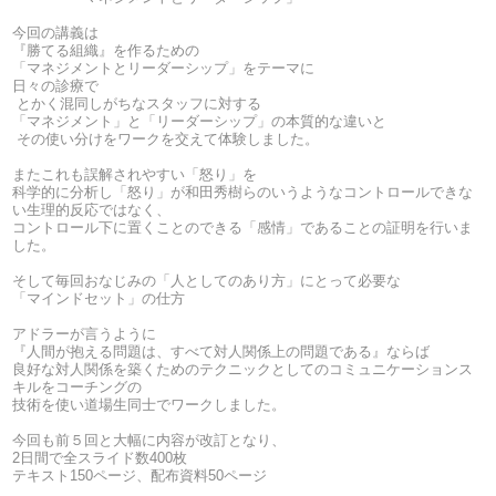
今回の講義は
『勝てる組織』を作るための
「マネジメントとリーダーシップ」をテーマに
日々の診療で
とかく混同しがちなスタッフに対する
「マネジメント」と「リーダーシップ」の本質的な違いと
その使い分けをワークを交えて体験しました。
またこれも誤解されやすい「怒り」を
科学的に分析し「怒り」が和田秀樹らのいうようなコントロールできな
い生理的反応ではなく、
コントロール下に置くことのできる「感情」であることの証明を行いま
した。
そして毎回おなじみの「人としてのあり方」にとって必要な
「マインドセット」の仕方
アドラーが言うように
『人間が抱える問題は、すべて対人関係上の問題である』ならば
良好な対人関係を築くためのテクニックとしてのコミュニケーションス
キルをコーチングの
技術を使い道場生同士でワークしました。
今回も前５回と大幅に内容が改訂となり、
2日間で全スライド数400枚
テキスト150ページ、配布資料50ページ