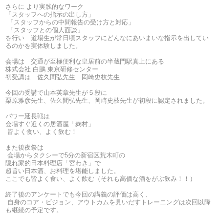
さらに より実践的なワーク
「スタッフへの指示の出し方」
「スタッフからの中間報告の受け方と対応」
「スタッフとの個人面談」
を行い 道場生が常日頃スタッフにどんなにあいまいな指示を出してい
るのかを実体験しました。
会場は 交通が至極便利な皇居前の半蔵門駅真上にある
株式会社 白鵬 東京研修センター
初受講は 佐久間弘先生 岡崎史枝先生
今回の受講で山本英章先生が５段に
栗原雅彦先生、佐久間弘先生、岡崎史枝先生が初段に認定されました。
パワー延長戦は
会場すぐ近くの居酒屋「麹村」
皆よく食い、よく飲む！
また後夜祭は
会場からタクシーで5分の新宿区荒木町の
隠れ家的日本料理店「宮わき」で
超旨い日本酒、お料理を堪能しました。
ここでも皆よく食い、よく飲む（それも高価な酒をがぶ飲み！！）
終了後のアンケートでも今回の講義の評価は高く、
自身のコア・ビジョン、アウトカムを見いだすトレーニングは次回以降
も継続の予定です。