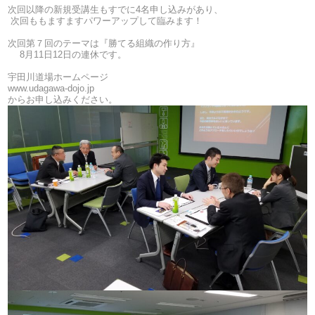
次回以降の新規受講生もすでに4名申し込みがあり、
次回ももますますパワーアップして臨みます！
次回第７回のテーマは『勝てる組織の作り方』
8月11日12日の連休です。
宇田川道場ホームページ
www.udagawa-dojo.jp
からお申し込みください。