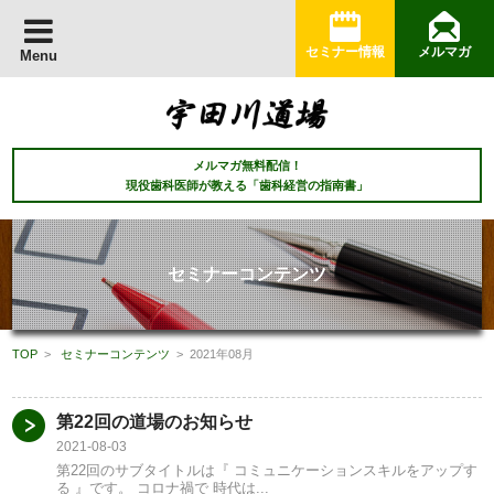
セミナー情報
メルマガ
Menu
メルマガ無料配信！
現役歯科医師が教える「歯科経営の指南書」
セミナーコンテンツ
TOP
>
セミナーコンテンツ
> 2021年08月
第22回の道場のお知らせ
2021-08-03
第22回のサブタイトルは『 コミュニケーションスキルをアップす
る 』です。 コロナ禍で 時代は...